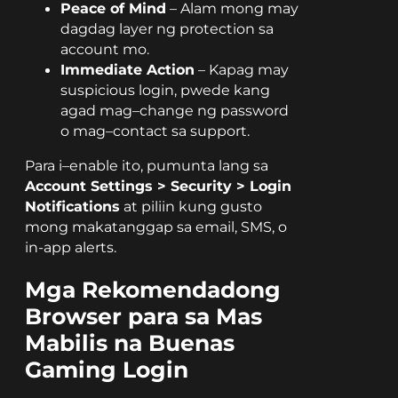
Peace of Mind
– Alam mong may
dagdag layer ng protection sa
account mo.
Immediate Action
– Kapag may
suspicious login, pwede kang
agad mag–change ng password
o mag–contact sa support.
Para i–enable ito, pumunta lang sa
Account Settings > Security > Login
Notifications
at piliin kung gusto
mong makatanggap sa email, SMS, o
in-app alerts.
Mga Rekomendadong
Browser para sa Mas
Mabilis na Buenas
Gaming Login