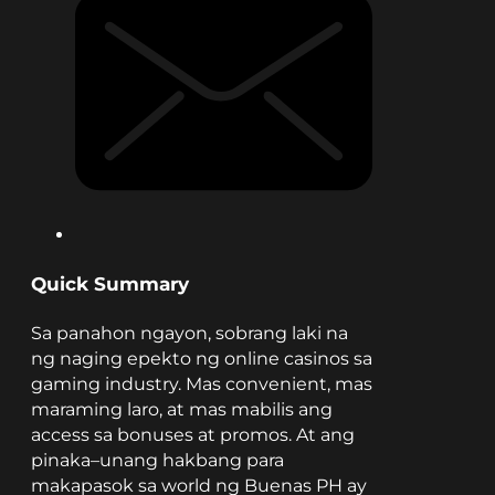
Quick Summary
Sa panahon ngayon, sobrang laki na
ng naging epekto ng online casinos sa
gaming industry. Mas convenient, mas
maraming laro, at mas mabilis ang
access sa bonuses at promos. At ang
pinaka–unang hakbang para
makapasok sa world ng Buenas PH ay