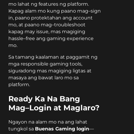
mo lahat ng features ng platform.
Kapag alam mo kung paano mag–sign
in, paano protektahan ang account
mo, at paano mag–troubleshoot
kapag may issue, mas magiging
hassle–free ang gaming experience
mo.
Sa tamang kaalaman at paggamit ng
mga responsible gaming tools,
siguradong mas magiging ligtas at
masaya ang bawat laro mo sa
platform.
Ready Ka Na Bang
Mag–Login at Maglaro?
Ngayon na alam mo na ang lahat
tungkol sa
Buenas Gaming login
—