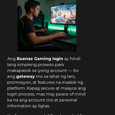
Ang
Buenas Gaming login
ay hindi
lang simpleng proseso para
makapasok sa iyong account — ito
ang
gateway
mo sa lahat ng laro,
promosyon, at features na inaalok ng
platform. Kapag secure at maayos ang
login process, mas may peace of mind
ka na ang account mo at personal
information ay ligtas.