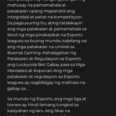
mahusay na pamamahala at
patakaran upang mapanatili ang
integridad at patas na kompetisyon.
Sa pagsusuring ito, ating tatalakayin
ang mga patakaran at pamamahala sa
likod ng mga pinakasikat na Esports
leagues sa buong mundo, kabilang na
ang mga patakaran na umiiral sa
Buenas Gaming. Kahalagahan ng
Patakaran at Regulasyon sa Esports
ang Luckycola Bet Gabay para sa Mga
Manlalaro at Koponan Ang mga
patakaran at regulasyon sa Esports
leagues ay nagbibigay ng malinaw na
gabay sa…
Sa mundo ng Esports, ang mga liga at
torneo ay hindi lamang tungkol sa
kasiyahan ng laro. Ang likas na