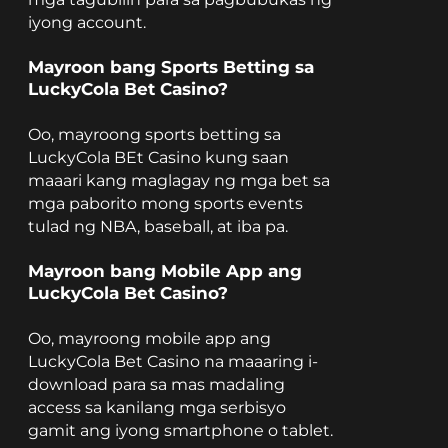
iyong account.
Mayroon bang Sports Betting sa
LuckyCola Bet Casino?
Oo, mayroong sports betting sa
LuckyCola BEt Casino kung saan
maaari kang maglagay ng mga bet sa
mga paborito mong sports events
tulad ng NBA, baseball, at iba pa.
Mayroon bang Mobile App ang
LuckyCola Bet Casino?
Oo, mayroong mobile app ang
LuckyCola Bet Casino na maaaring i-
download para sa mas madaling
access sa kanilang mga serbisyo
gamit ang iyong smartphone o tablet.