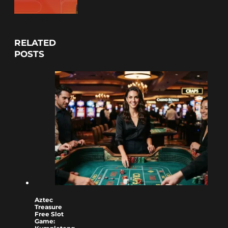
PLAY NOW
RELATED
POSTS
Aztec
Treasure
Free Slot
Game: