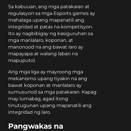
Sa kabuuan, ang mga patakaran at
regulasyon sa mga Esports games ay
mahalaga upang mapanatili ang
integridad at patas na kompetisyon.
Ito ay nagbibigay ng kasiguruhan sa
mga manlalaro, koponan, at
manonood na ang bawat laro ay
mapayapa at walang laban na
mapuputol.
Ang mga liga ay mayroong mga
mekanismo upang tiyakin na ang
bawat koponan at manlalaro ay
sumusunod sa mga patakaran. Kapag
may lumabag, agad itong
tinutugunan upang mapanatili ang
integridad ng laro.
Pangwakas na