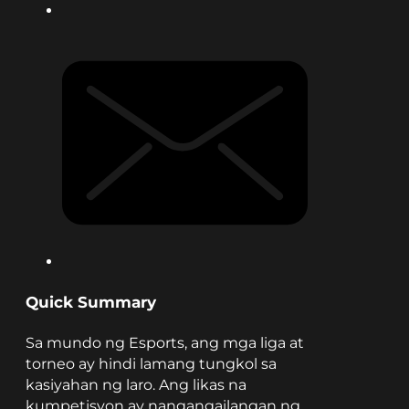
Quick Summary
Sa mundo ng Esports, ang mga liga at
torneo ay hindi lamang tungkol sa
kasiyahan ng laro. Ang likas na
kumpetisyon ay nangangailangan ng