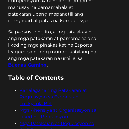
kumpetisyon ay nangangailangan ng
mahusay na pamamahala at
patakaran upang mapanatili ang
integridad at patas na kompetisyon.
Sa pagsusuring ito, ating tatalakayin
ang mga patakaran at pamamahala sa
likod ng mga pinakasikat na Esports
leagues sa buong mundo, kabilang na
ang mga patakaran na umiiral sa
Buenas Gaming
.
Table of Contents
Kahalagahan ng Patakaran at
Regulasyon sa Esports ang
Luckycola Bet
Mga Ahensiya at Organisasyon sa
Likod ng Regulasyon
Mga Patakaran at Regulasyon sa