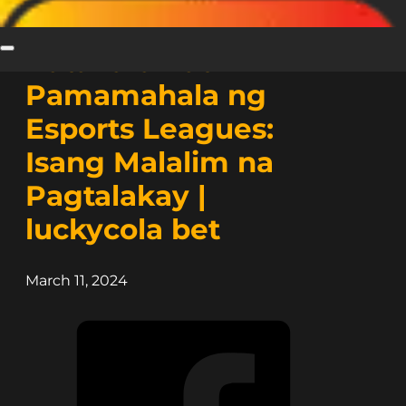
Patakaran at
Pamamahala ng
Esports Leagues:
Isang Malalim na
Pagtalakay |
luckycola bet
March 11, 2024