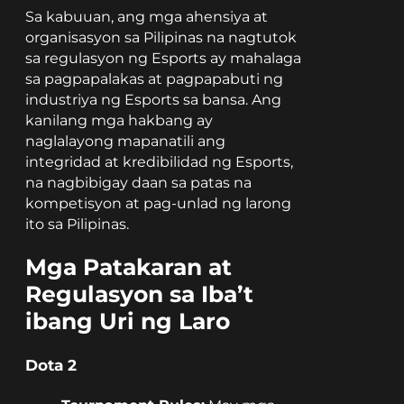
Sa kabuuan, ang mga ahensiya at
organisasyon sa Pilipinas na nagtutok
sa regulasyon ng Esports ay mahalaga
sa pagpapalakas at pagpapabuti ng
industriya ng Esports sa bansa. Ang
kanilang mga hakbang ay
naglalayong mapanatili ang
integridad at kredibilidad ng Esports,
na nagbibigay daan sa patas na
kompetisyon at pag-unlad ng larong
ito sa Pilipinas.
Mga Patakaran at
Regulasyon sa Iba’t
ibang Uri ng Laro
Dota 2