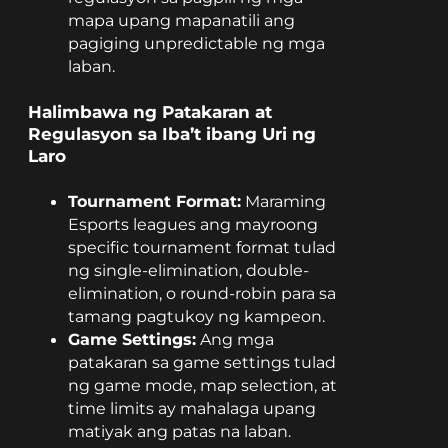
mapa upang mapanatili ang
pagiging unpredictable ng mga
laban.
Halimbawa ng Patakaran at
Regulasyon sa Iba’t ibang Uri ng
Laro
Tournament Format:
Maraming
Esports leagues ang mayroong
specific tournament format tulad
ng single-elimination, double-
elimination, o round-robin para sa
tamang pagtukoy ng kampeon.
Game Settings:
Ang mga
patakaran sa game settings tulad
ng game mode, map selection, at
time limits ay mahalaga upang
matiyak ang patas na laban.