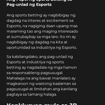
Pag-unlad ng Esports
Ang sports betting ay nagbibigay ng
dagdag na interes at excitement sa
Esports, na nagiging daan upang mas
maraming tao ang maging interesado
at sumubaybay sa mga laro. Ito rin ay
nagbibigay ng dagdag na kita at
oportunidad sa industriya ng Esports.
Sa kabilangdako, ang pag-unlad ng
Esports at industriya ng sports
betting ay nagdadala ng mga hamon
sa responsableng pagsusugal.
Mahalaga na ang bawat manlalaro ay
magkaroon ng wastong kaalaman sa
pagsusugal at limitahan ang kanilang
pagtaya sa tamang halaga.