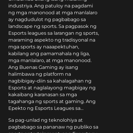
industriya. Ang patuloy na pagdami
ng mga manonood at mga manlalaro
ay nagdudulot ng pagbabago sa
landscape ng sports. Sa pagpasok ng
Esports leagues sa larangan ng sports,
maraming aspekto ng tradisyonal na
mga sports ay naaapektuhan,
kabilang ang pamamahala ng liga,
mga manlalaro, at mga manonood.
Ang Buenas Gaming ay isang
halimbawa ng platform na
nagbibigay-diin sa kahalagahan ng
Esports at naglalayong magbigay ng
kakaibang karanasan sa mga
tagahanga ng sports at gaming. Ang
Epekto ng Esports Leagues sa…
Sa pag-unlad ng teknolohiya at
pagbabago sa pananaw ng publiko sa