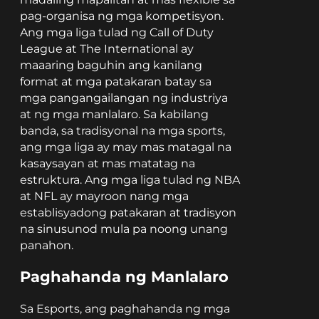
pag-organisa ng mga kompetisyon.
Ang mga liga tulad ng Call of Duty
League at The International ay
maaaring baguhin ang kanilang
format at mga patakaran batay sa
mga pangangailangan ng industriya
at ng mga manlalaro. Sa kabilang
banda, sa tradisyonal na mga sports,
ang mga liga ay may mas matagal na
kasaysayan at mas matatag na
estruktura. Ang mga liga tulad ng NBA
at NFL ay mayroon nang mga
establisyadong patakaran at tradisyon
na sinusunod mula pa noong unang
panahon.
Paghahanda ng Manlalaro
Sa Esports, ang paghahanda ng mga