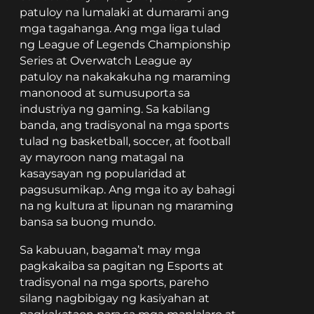
patuloy na lumalaki at dumarami ang
mga tagahanga. Ang mga liga tulad
ng League of Legends Championship
Series at Overwatch League ay
patuloy na nakakakuha ng maraming
manonood at sumusuporta sa
industriya ng gaming. Sa kabilang
banda, ang tradisyonal na mga sports
tulad ng basketball, soccer, at football
ay mayroon nang matagal na
kasaysayan ng popularidad at
pagsusumikap. Ang mga ito ay bahagi
na ng kultura at lipunan ng maraming
bansa sa buong mundo.
Sa kabuuan, bagama’t may mga
pagkakaiba sa pagitan ng Esports at
tradisyonal na mga sports, pareho
silang nagbibigay ng kasiyahan at
pagkakataon para sa mga manlalaro at