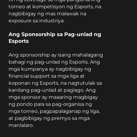
torneo at kompetisyon ng Esports, na
nagbibigay ng mas malawak na
exposure sa industriya.
Ang Sponsorship sa Pag-unlad ng
Esports
Ang sponsorship ay isang mahalagang
bahagi ng pag-unlad ng Esports. Ang
mga kumpanya ay nagbibigay ng
financial support sa mga liga at
koponan ng Esports, na nagtutulak sa
kanilang pag-unlad at paglago. Ang
mga sponsor ay maaaring magbigay
ng pondo para sa pag-organisa ng
mga torneo, pagpapalaganap ng liga,
at pagbibigay ng premyo sa mga
manlalaro.