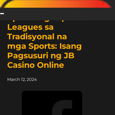
Epekto ng Esports
Leagues sa
Tradisyonal na
mga Sports: Isang
Pagsusuri ng JB
Casino Online
March 12, 2024