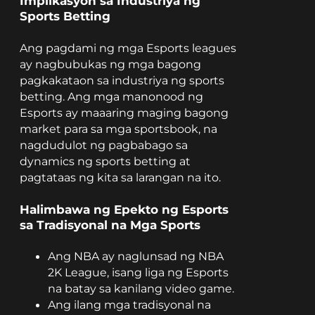
Implikasyon sa Industriya ng
Sports Betting
Ang pagdami ng mga Esports leagues
ay nagbubukas ng mga bagong
pagkakataon sa industriya ng sports
betting. Ang mga manonood ng
Esports ay maaaring maging bagong
market para sa mga sportsbook, na
nagdudulot ng pagbabago sa
dynamics ng sports betting at
pagtataas ng kita sa larangan na ito.
Halimbawa ng Epekto ng Esports
sa Tradisyonal na Mga Sports
Ang NBA ay naglunsad ng NBA
2K League, isang liga ng Esports
na batay sa kanilang video game.
Ang ilang mga tradisyonal na