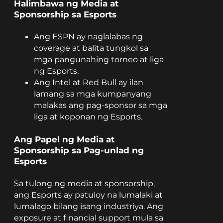
Halimbawa ng Media at
Sponsorship sa Esports
Ang ESPN ay naglalabas ng
coverage at balita tungkol sa
mga pangunahing torneo at liga
ng Esports.
Ang Intel at Red Bull ay ilan
lamang sa mga kumpanyang
malakas ang pag-sponsor sa mga
liga at koponan ng Esports.
Ang Papel ng Media at
Sponsorship sa Pag-unlad ng
Esports
Sa tulong ng media at sponsorship,
ang Esports ay patuloy na lumalaki at
lumalago bilang isang industriya. Ang
exposure at financial support mula sa