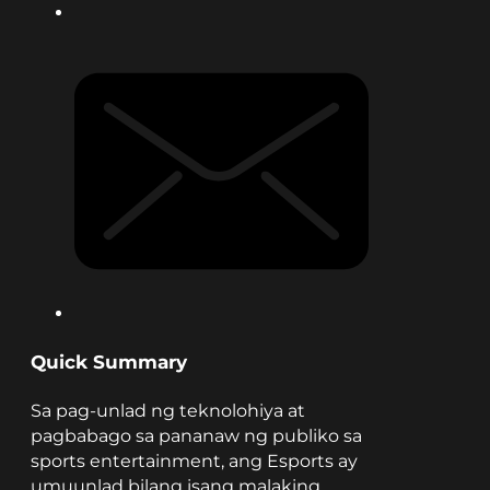
Quick Summary
Sa pag-unlad ng teknolohiya at
pagbabago sa pananaw ng publiko sa
sports entertainment, ang Esports ay
umuunlad bilang isang malaking