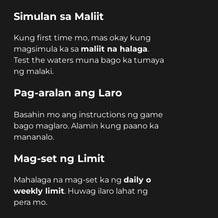
Simulan sa Maliit
Kung first time mo, mas okay kung
magsimula ka sa
maliit na halaga
.
Test the waters muna bago ka tumaya
ng malaki.
Pag-aralan ang Laro
Basahin mo ang instructions ng game
bago maglaro. Alamin kung paano ka
mananalo.
Mag-set ng Limit
Mahalaga na mag-set ka ng
daily o
weekly limit
. Huwag ilaro lahat ng
pera mo.