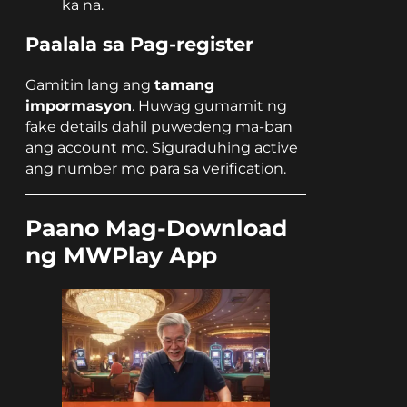
ka na.
Paalala sa Pag-register
Gamitin lang ang
tamang
impormasyon
. Huwag gumamit ng
fake details dahil puwedeng ma-ban
ang account mo. Siguraduhing active
ang number mo para sa verification.
Paano Mag-Download
ng MWPlay App