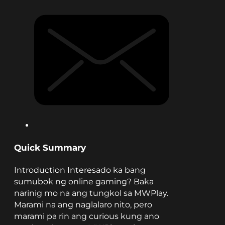
Quick Summary
Introduction Interesado ka bang
sumubok ng online gaming? Baka
narinig mo na ang tungkol sa MWPlay.
Marami na ang naglalaro nito, pero
marami pa rin ang curious kung ano