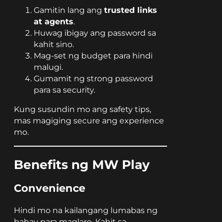
Gamitin lang ang
trusted links
at agents
.
Huwag ibigay ang password sa
kahit sino.
Mag-set ng budget para hindi
malugi.
Gumamit ng strong password
para sa security.
Kung susundin mo ang safety tips,
mas magiging secure ang experience
mo.
Benefits ng MW Play
Convenience
Hindi mo na kailangang lumabas ng
bahay para maglaro. Kahit sa