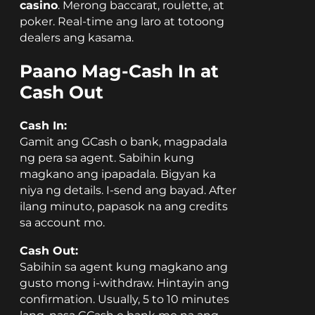
casino
. Merong baccarat, roulette, at
poker. Real-time ang laro at totoong
dealers ang kasama.
Paano Mag-Cash In at
Cash Out
Cash In:
Gamit ang GCash o bank, magpadala
ng pera sa agent. Sabihin kung
magkano ang ipapadala. Bigyan ka
niya ng details. I-send ang bayad. After
ilang minuto, papasok na ang credits
sa account mo.
Cash Out:
Sabihin sa agent kung magkano ang
gusto mong i-withdraw. Hintayin ang
confirmation. Usually, 5 to 10 minutes
lang, nasa GCash o bank mo na ang