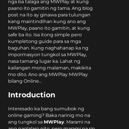
nga ba talaga ang MWPlay at kung
paano ito gamitin ng tama. Ang blog
post na ito ay ginawa para tulungan
kang maintindihan kung ano ang
MWPlay, paano ito gamitin, at kung
safe ba ito. Isa itong simple pero
kumpletong guide para sa mga
baguhan. Kung naghahanap ka ng
impormasyon tungkol sa MWPlay,
nasa tamang lugar ka. Lahat ng
kailangan mong malaman, makikita
mo dito. Ano ang MWPlay MWPlay
bilang Online…
Introduction
Interesado ka bang sumubok ng
online gaming? Baka narinig mo na
ang tungkol sa
MWPlay
. Marami na
ang naglalaro nito, pero marami pa rin