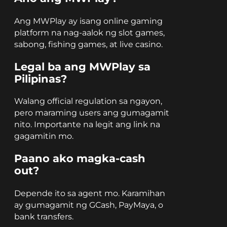
Ang MWPlay ay isang online gaming
platform na nag-aalok ng slot games,
sabong, fishing games, at live casino.
Legal ba ang MWPlay sa
Pilipinas?
Walang official regulation sa ngayon,
pero maraming users ang gumagamit
nito. Importante na legit ang link na
gagamitin mo.
Paano ako magka-cash
out?
Depende ito sa agent mo. Karamihan
ay gumagamit ng GCash, PayMaya, o
bank transfers.