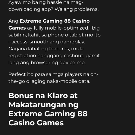
Ayaw mo ba ng hassle na mag-
download ng app? Walang problema.
Ang
Extreme Gaming 88 Casino
Games
ay fully mobile-optimized. Ibig
sabihin, kahit sa phone o tablet mo ito
i-access, smooth ang gameplay.
Gagana lahat ng features, mula
registration hanggang cashout, gamit
lang ang browser ng device mo.
Perfect ito para sa mga players na on-
the-go o laging naka-mobile data.
Bonus na Klaro at
Makatarungan ng
Extreme Gaming 88
Casino Games