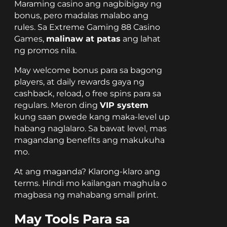
Maraming casino ang nagbibigay ng
bonus, pero madalas malabo ang
rules. Sa Extreme Gaming 88 Casino
Games,
malinaw at patas
ang lahat
ng promos nila.
May welcome bonus para sa bagong
players, at daily rewards gaya ng
cashback, reload, o free spins para sa
regulars. Meron ding
VIP system
kung saan pwede kang maka-level up
habang naglalaro. Sa bawat level, mas
magandang benefits ang makukuha
mo.
At ang maganda? Klarong-klaro ang
terms. Hindi mo kailangan maghula o
magbasa ng mahabang small print.
May Tools Para sa