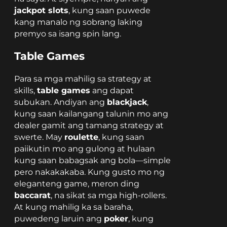
jackpot slots
, kung saan puwede
kang manalo ng sobrang laking
premyo sa isang spin lang.
Table Games
Para sa mga mahilig sa strategy at
skills,
table games
ang dapat
subukan. Andiyan ang
blackjack
,
kung saan kailangang talunin mo ang
dealer gamit ang tamang strategy at
swerte. May
roulette
, kung saan
paiikutin mo ang gulong at hulaan
kung saan babagsak ang bola—simple
pero nakakakaba. Kung gusto mo ng
eleganteng game, meron ding
baccarat
, na sikat sa mga high-rollers.
At kung mahilig ka sa baraha,
puwedeng laruin ang
poker
, kung