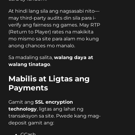
At hindi lang sila ang nagsasabi nito—
may third-party audits din sila para i-
verify ang fairness ng games. May RTP
(Return to Player) rates na makikita
mo mismo sa site para alam mo kung
anong chances mo manalo.
Sa madaling salita,
walang daya at
walang tinatago
.
Mabilis at Ligtas ang
Payments
Gamit ang
SSL encryption
technology
, ligtas ang lahat ng
transaksyon sa site. Pwede kang mag-
deposit gamit ang:
GCash