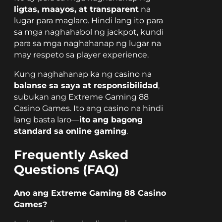
ligtas, maayos, at transparent
na
lugar para maglaro. Hindi lang ito para
sa mga naghahabol ng jackpot, kundi
para sa mga naghahanap ng lugar na
may respeto sa player experience.
Kung naghahanap ka ng casino na
balanse sa saya at responsibilidad
,
subukan ang Extreme Gaming 88
Casino Games. Ito ang casino na hindi
lang basta laro—
ito ang bagong
standard sa online gaming
.
Frequently Asked
Questions (FAQ)
Ano ang Extreme Gaming 88 Casino
Games?