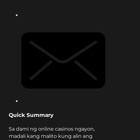
Quick Summary
Sa dami ng online casinos ngayon,
madali kang malito kung alin ang