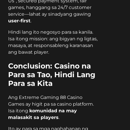
Us”, secured payment system, fair
games, hanggang sa 24/7 customer
service—lahat ay sinadyang gawing
user-first
.
Hindi lang ito negosyo para sa kanila.
Isa itong mission: ang bigyan ng ligtas,
masaya, at responsableng karanasan
ang bawat player.
Conclusion: Casino na
Para sa Tao, Hindi Lang
Para sa Kita
Ang Extreme Gaming 88 Casino
Games ay higit pa sa casino platform.
Isa itong
komunidad na may
malasakit sa players
.
Ito ay para sa mga naghahanap ng