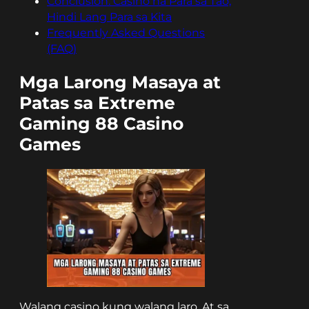
Conclusion: Casino na Para sa Tao,
Hindi Lang Para sa Kita
Frequently Asked Questions
(FAQ)
Mga Larong Masaya at
Patas
sa Extreme
Gaming 88 Casino
Games
Walang casino kung walang laro. At sa