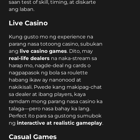
saan test of skill, timing, at diskarte
ang laban.
Live Casino
Kung gusto mo ng experience na
parang nasa totoong casino, subukan
ang
live casino games
. Dito, may
real-life dealers
na naka-stream sa
harap mo, nagde-deal ng cards o
nagpapasok ng bola sa roulette
habang ikaw ay nanonood at
nakikisali. Pwede kang makipag-chat
sa dealer at ibang players, kaya
ramdam mong parang nasa casino ka
talaga—pero nasa bahay ka lang.
Perfect ito para sa gustong sumubok
ng
interactive at realistic gameplay
.
Casual Games