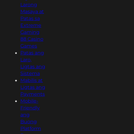
Larong
Masaya at
Patas sa
Extreme
Gaming
88 Casino
Games
Patas ang
Laro,
Ligtas ang
Sistema
Mabilis at
Ligtas ang
Payments
Mobile-
Friendly
ang
Buong
Platform