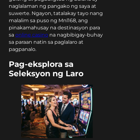
naglalaman ng pangako ng saya at
suwerte. Ngayon, tatalakay tayo nang
malalim sa puso ng Mnl168, ang
pinakamahusay na destinasyon para
sa
online casino
na nagbibigay-buhay
sa paraan natin sa paglalaro at
pagpanalo.
Pag-eksplora sa
Seleksyon ng Laro