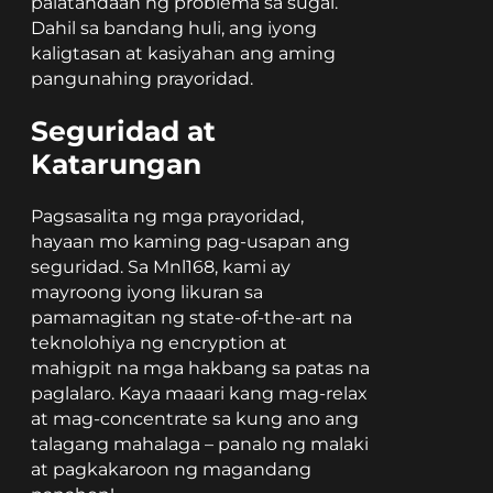
palatandaan ng problema sa sugal.
Dahil sa bandang huli, ang iyong
kaligtasan at kasiyahan ang aming
pangunahing prayoridad.
Seguridad at
Katarungan
Pagsasalita ng mga prayoridad,
hayaan mo kaming pag-usapan ang
seguridad. Sa Mnl168, kami ay
mayroong iyong likuran sa
pamamagitan ng state-of-the-art na
teknolohiya ng encryption at
mahigpit na mga hakbang sa patas na
paglalaro. Kaya maaari kang mag-relax
at mag-concentrate sa kung ano ang
talagang mahalaga – panalo ng malaki
at pagkakaroon ng magandang