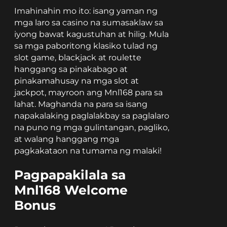
Imahinahin mo ito: isang yaman ng
mga laro sa casino na sumasaklaw sa
iyong bawat kagustuhan at hilig. Mula
sa mga paboritong klasiko tulad ng
slot game, blackjack at roulette
hanggang sa pinakabago at
pinakamahusay na mga slot at
jackpot, mayroon ang Mnl168 para sa
lahat. Maghanda na para sa isang
napakalaking paglalakbay sa paglalaro
na puno ng mga gulintangan, pagliko,
at walang hanggang mga
pagkakataon na tumama ng malaki!
Pagpapakilala sa
Mnl168 Welcome
Bonus