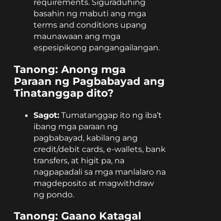
requirements. Siguraduhing
basahin ng mabuti ang mga
terms and conditions upang
maunawaan ang mga
espesipikong pangangailangan.
Tanong: Anong mga
Paraan ng Pagbabayad ang
Tinatanggap dito?
Sagot:
Tumatanggap ito ng iba’t
ibang mga paraan ng
pagbabayad, kabilang ang
credit/debit cards, e-wallets, bank
transfers, at higit pa, na
nagpapadali sa mga manlalaro na
magdeposito at magwithdraw
ng pondo.
Tanong: Gaano Katagal