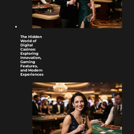
The Hidden
World of
Digital
Casinos:
Exploring
Innovation,
Gaming
Features,
and Modern
Experiences