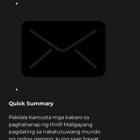
Quick Summary
Pakilala Kamusta mga kabaro sa
paghahanap ng thrill! Maligayang
pagdating sa nakatutuwang mundo
ng online gaming, kung saan bawat