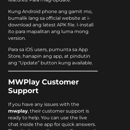
Kung Android phone ang gamit mo,
bumalik lang sa official website at i-
download ang latest APK file. I-install
ito para mapalitan ang luma mong
version.
Para sa iOS users, pumunta sa App
Store, hanapin ang app, at pindutin
ang “Update” button kung available.
MWPlay Customer
Support
If you have any issues with the
mwplay
, their customer support is
ready to help. You can use the live
chat inside the app for quick answers.