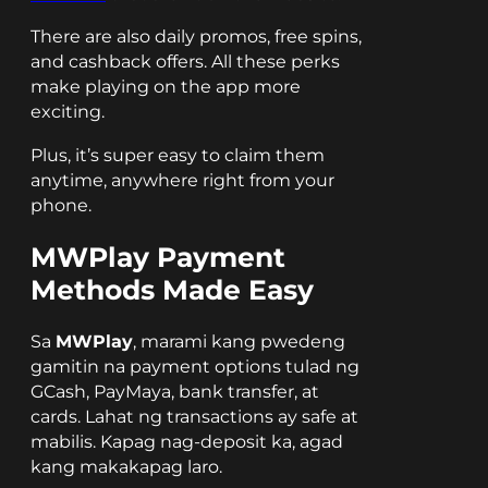
There are also daily promos, free spins,
and cashback offers. All these perks
make playing on the app more
exciting.
Plus, it’s super easy to claim them
anytime, anywhere right from your
phone.
MWPlay Payment
Methods Made Easy
Sa
MWPlay
, marami kang pwedeng
gamitin na payment options tulad ng
GCash, PayMaya, bank transfer, at
cards. Lahat ng transactions ay safe at
mabilis. Kapag nag-deposit ka, agad
kang makakapag laro.