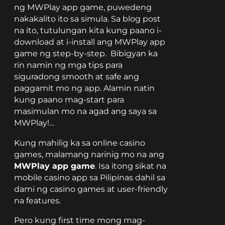
ng MWPlay app game, puwedeng
nakakalito ito sa simula. Sa blog post
na ito, tutulungan kita kung paano i-
download at i-install ang MWPlay app
game ng step-by-step. Bibigyan ka
rin namin ng mga tips para
siguradong smooth at safe ang
paggamit mo ng app. Alamin natin
kung paano mag-start para
masimulan mo na agad ang saya sa
MWPlay!…
Kung mahilig ka sa online casino
games, malamang narinig mo na ang
MWPlay app game
. Isa itong sikat na
mobile casino app sa Pilipinas dahil sa
dami ng casino games at user-friendly
na features.
Pero kung first time mong mag-