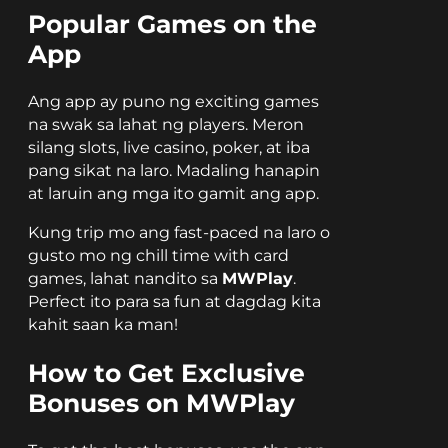
Popular Games on the
App
Ang app ay puno ng exciting games
na swak sa lahat ng players. Meron
silang slots, live casino, poker, at iba
pang sikat na laro. Madaling hanapin
at laruin ang mga ito gamit ang app.
Kung trip mo ang fast-paced na laro o
gusto mo ng chill time with card
games, lahat nandito sa
MWPlay
.
Perfect ito para sa fun at dagdag kita
kahit saan ka man!
How to Get Exclusive
Bonuses on MWPlay