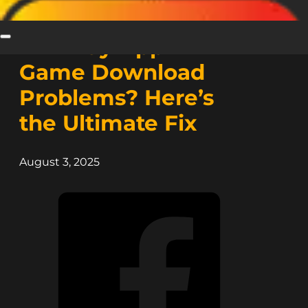
MWPlay App
Game Download
Problems? Here’s
the Ultimate Fix
August 3, 2025