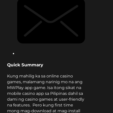
Quick Summary
Kung mahilig ka sa online casino
games, malamang narinig mo na ang
MWPlay app game. Isa itong sikat na
mobile casino app sa Pilipinas dahil sa
dami ng casino games at user-friendly
na features. Pero kung first time
mong mag-download at mag-install