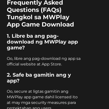
Frequently Asked
Questions (FAQs)
Tungkol sa MWPlay
App Game Download
1. Libre ba ang pag-
download ng MWPlay app
game?
Oo, libre ang pag-download ng app sa
official website at App Store.
2. Safe ba gamitin ang y
app?
Oo, secure at ligtas gamitin ang
MWPlay app game dahil licensed ito
at may mga security measures para
protektahan ang users.