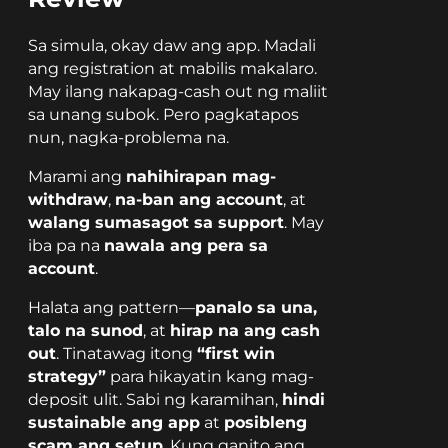
Sa simula, okay daw ang app. Madali
ang registration at mabilis makalaro.
May ilang nakapag-cash out ng maliit
sa unang subok. Pero pagkatapos
nun, nagka-problema na.
Marami ang
nahihirapan mag-
withdraw
,
na-ban ang account
, at
walang sumasagot sa support
. May
iba pa na
nawala ang pera sa
account
.
Halata ang pattern—
panalo sa una,
talo na sunod
, at
hirap na ang cash
out
. Tinatawag itong
“first win
strategy”
para hikayatin kang mag-
deposit ulit. Sabi ng karamihan,
hindi
sustainable ang app
at
posibleng
scam ang setup
. Kung ganito ang