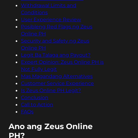
Withdrawal Limits and
Conditions
User Experience Review
Posibleng Red Flags ng Zeus
Online PH
Security and Safety ng Zeus
Online PH
Legit Ba Talaga ang Payout?
Expert Opinion: Zeus Online PH is
Not Fully Legit
Mas Magandang Alternatives
Customer Service Experience
Is Zeus Online PH Legit?
Conclusion
Call to Action
FAQs
Ano ang Zeus Online
PH?