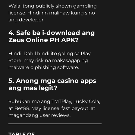
Wala itong publicly shown gambling
license. Hindi rin malinaw kung sino
ang developer.
4. Safe ba i-download ang
Zeus Online PH APK?
Hindi. Dahil hindi ito galing sa Play
Store, may risk na makasagap ng
malware o phishing software.
5. Anong mga casino apps
ang mas legit?
Subukan mo ang TMTPlay, Lucky Cola,
at Bet88. May license, fast payout, at
magandang user reviews.
TABLE OF