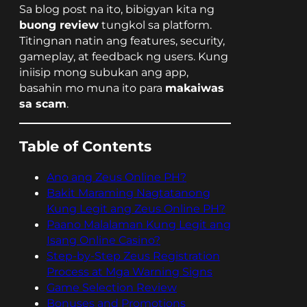
Sa blog post na ito, bibigyan kita ng
buong review
tungkol sa platform.
Titingnan natin ang features, security,
gameplay, at feedback ng users. Kung
iniisip mong subukan ang app,
basahin mo muna ito para
makaiwas
sa scam
.
Table of Contents
Ano ang Zeus Online PH?
Bakit Maraming Nagtatanong
Kung Legit ang Zeus Online PH?
Paano Malalaman Kung Legit ang
Isang Online Casino?
Step-by-Step Zeus Registration
Process at Mga Warning Signs
Game Selection Review
Bonuses and Promotions