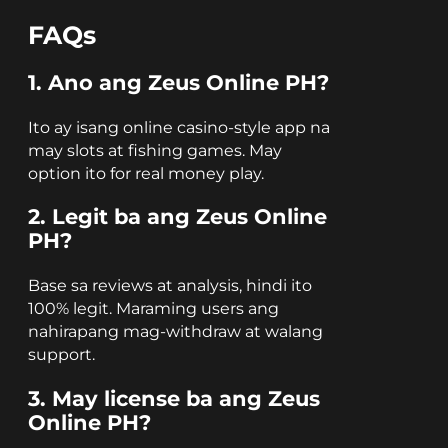
FAQs
1. Ano ang Zeus Online PH?
Ito ay isang online casino-style app na
may slots at fishing games. May
option ito for real money play.
2. Legit ba ang Zeus Online
PH?
Base sa reviews at analysis, hindi ito
100% legit. Maraming users ang
nahirapang mag-withdraw at walang
support.
3. May license ba ang Zeus
Online PH?