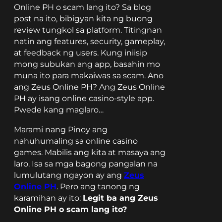
Online PH o scam lang ito? Sa blog
post na ito, bibigyan kita ng buong
review tungkol sa platform. Titingnan
natin ang features, security, gameplay,
at feedback ng users. Kung iniisip
mong subukan ang app, basahin mo
muna ito para makaiwas sa scam. Ano
ang Zeus Online PH? Ang Zeus Online
PH ay isang online casino-style app.
Pwede kang maglaro…
Marami nang Pinoy ang
nahuhumaling sa online casino
games. Mabilis ang kita at masaya ang
laro. Isa sa mga bagong pangalan na
lumulutang ngayon ay ang
Zeus
Online PH
. Pero ang tanong ng
karamihan ay ito:
Legit ba ang Zeus
Online PH o scam lang ito?