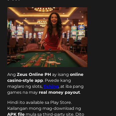
Ang
Zeus Online PH
ay isang
online
casino-style app
. Pwede kang
maglaro ng slots,
fishing
, at iba pang
games na may
real money payout
.
Hindi ito available sa Play Store.
Kailangan mong mag-download ng
APK file
mula sa third-party site. Dito